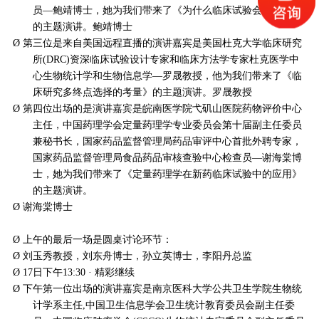
员—鲍靖博士，她为我们带来了《为什么临床试验会失败？》
的主题演讲。鲍靖博士
Ø
第三位是来自美国远程直播的演讲嘉宾是美国杜克大学临床研究
所
(DRC)资深临床试验设计专家和临床方法学专家杜克医学中
心生物统计学和生物信息学—罗晟教授，他为我们带来了《临
床研究多终点选择的考量》的主题演讲。罗晟教授
Ø
第四位出场的是演讲嘉宾是皖南医学院弋矶山医院药物评价中心
主任，中国药理学会定量药理学专业委员会第十届副主任委员
兼秘书长，国家药品监督管理局药品审评中心首批外聘专家，
国家药品监督管理局食品药品审核查验中心检查员
—谢海棠博
士，她为我们带来了《定量药理学在新药临床试验中的应用》
的主题演讲。
Ø
谢海棠博士
Ø
上午的最后一场是圆桌讨论环节：
Ø
刘玉秀教授，刘东舟博士，孙立英博士，李阳丹总监
Ø
17日下午13:30 · 精彩继续
Ø
下午第一位出场的演讲嘉宾是南京医科大学公共卫生学院生物统
计学系主任
,中国卫生信息学会卫生统计教育委员会副主任委