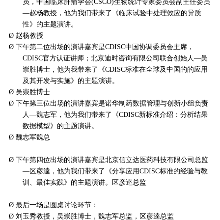
员，中国临床肿瘤学会(CSCO)生物统计专家委员会副主任委员
—赵杨教授，他为我们带来了《临床试验中处理效应的异质
性》的主题演讲。
Ø
赵杨教授
Ø
下午第二位出场的演讲嘉宾是
CDISC中国协调委员会主席，
CDISC官方认证讲师；北京迪时咨询有限公司联合创始人—吴
崇胜博士，他为我带来了《CDISC标准在全球及中国的的应用
及其开发与实施》的主题演讲。
Ø
吴崇胜博士
Ø
下午第三位出场的演讲嘉宾是诺华制药数据管理与创新小组负责
人
—魏志军，他为我们带来了《CDISC新标准介绍：分析结果
数据模型》的主题演讲。
Ø
魏志军魏总
Ø
下午第四位出场的演讲嘉宾是北京信立达医药科技有限公司总监
—区彦逵，他为我们带来了《分享应用CDISC标准的经验与教
训、最佳实践》的主题演讲。区彦逵总监
Ø
最后一场是圆桌讨论环节：
Ø
刘玉秀教授，吴崇胜博士，魏志军总监，区彦逵总监