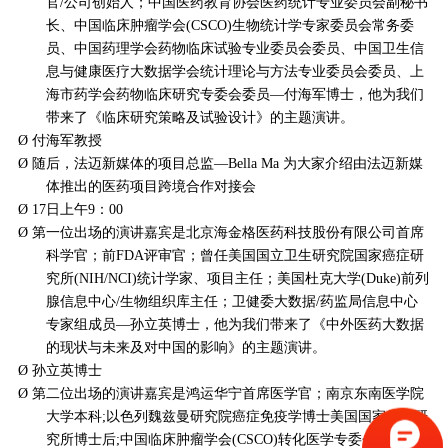
官
/公司创始人；中国医药教育协会医药统计专业委员会副秘书
长、中国临床肿瘤学会(CSCO)生物统计学专家委员会常务委
员、中国药理学会药物临床试验专业委员会委员、中国卫生信
息与健康医疗大数据学会统计理论与方法专业委员会委员、上
海市药学会药物临床研究专委会委员—付海军博士，他为我们
带来了《临床研究策略及试验设计》的主题演讲。
Ø
付海军教授
Ø
随后，法迈新媒体的项目总监
—Bella Ma 为大家介绍由法迈新媒
体推出的医药项目跨境合作对接会
Ø
17日上午9：00
Ø
第一位出场的演讲嘉宾是北京海金格医药科技股份有限公司首席
科学官；前
FDA评审官；曾任美国国立卫生研究院国家癌症研
究所(NIH/NCI)统计学家、项目主任；美国杜克大学(Duke)前列
腺信息中心/生物组织库主任；卫健委大数据/药监局信息中心
专家组成员—孙立英博士，他为我们带来了《中外医药大数据
的现状与未来及对中国的影响》的主题演讲。
Ø
孙立英博士
Ø
第二位出场的演讲嘉宾是鸿运华宁首席医学官；南京东南医学院
大学本科
;以色列魏兹曼研究院癌症免疫学博士美国国家癌症研
究所博士后;中国临床肿瘤学会(CSCO)转化医学专委会常务委