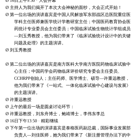
Ø
16日上午9:30 · 大会开幕
Ø
主持人为我们揭开了本次大会神秘的面纱，大会正式开始！
Ø
第一位出场的演讲嘉宾是中国人民解放军东部战区总医院重症医
学科主任医师兼医学统计学教研室主任；中国医药教育协会医
药统计专业委员会主任委员；中国临床试验生物统计学组成员
—刘玉秀教授，他为我们带来了《临床试验统计设计中的关键
问题及处理》的主题演讲。
Ø
刘玉秀教授
Ø
第二位出场的演讲嘉宾是南方医科大学南方医院药物临床试验中
心主任；中国药学会药物临床评价研究专委会主任委员、
CCHRPP创始人；主任药师、医学博士、硕导—许重远教授，
他为我们带来了《一站式、一体化临床试验中心建设与发展》
的主题演讲。
Ø
许重远教授
Ø
上午的最后一场是圆桌讨论环节：
Ø
许重远教授，刘东舟博士，鲍靖博士，李伟东李总
Ø
16日下午13:50 · 精彩继续
Ø
下午第一位出场的演讲嘉宾是泰格医药副总裁，国际事业发展部
负责人
—刘佳医师，她为我们带来了《新注册管理办法下的中